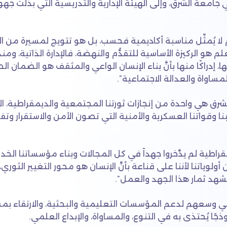
جامعة الشرق، وإلى الهيئة الإدارية والتدريسية التي بذلت جهود
وم لا يُمثِّل مناسبة أكاديمية فحسب، بل هو تتويج لمسيرة من 
العلم هو الركيزة الأساسية للتقدُّم والنهضة، فالإدارة الذاتية،
، إدراكًا منها بأنَّ بناء الإنسان الواعي والمثقف هو الضمان 
مساواة والعدالة الاجتماعية”.
 الشرق هي واحدة من إنجازات ثورتنا المجتمعية والديمقراطية
ا وقواتنا العسكرية والأمنية التي تصون الأمن والاستقرار وت
يمقراطية لم يدَّخروا جهداً في كل المجالات وبناء مؤسساتنا الخد
لوياتنا لأننا على قناعة بأنَّ الإنسان هو محور التغيير الثو
 نشهد ثمار هذا الجهد والعمل”.
ي وسعهم لدعم المؤسسات التعليمية والبحثية، والارتقاء ب
ًا يُحتذى به في التنوع، والمساواة، والإبداع العلمي.