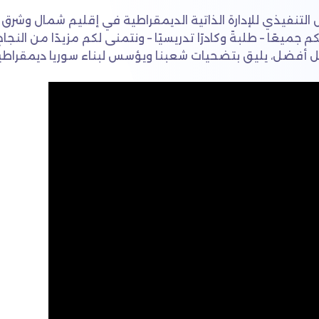
لتنفيذي للإدارة الذاتية الديمقراطية في إقليم شمال وشرق س
كم جميعًا – طلبةً وكادرًا تدريسيًا – ونتمنى لكم مزيدًا من الن
بل أفضل، يليق بتضحيات شعبنا ويؤسس لبناء سوريا ديمقراطية