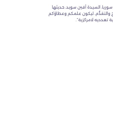
وريا، السيدة أفين سويد، حديثها
جاح والتقدُّم، ليكون علمكم وعطاؤكم
 تعدديه لامركزية”.