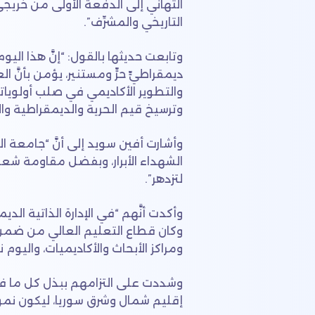
التهاني إلى الدفعة الأولى من خريجي 
التاريخي والمشرِّف”.
وتابعت حديثها بالقول: “إنَّ هذا الي
ديمقراطيٍّ حرٍّ ومستنير، يؤمن بأنَّ 
والتطوير الأكاديمي في صلب أولوياتها
وترسيخ قيم الحرية والديمقراطية وال
وأشارت أفين سويد إلى أنَّ “جامعة
الشهداء الأبرار، وبفضل مقاومة شعبن
لتزدهر”.
وأكدت أنَّهم “في الإدارة الذاتية الد
وكان قطاع التعليم العالي من ضمن أو
ومراكز الأبحاث والأكاديميات، واليوم
وشددت على التزامهم ببذل كل ما ف
إقليم شمال وشرق سوريا، ليكون نموذج