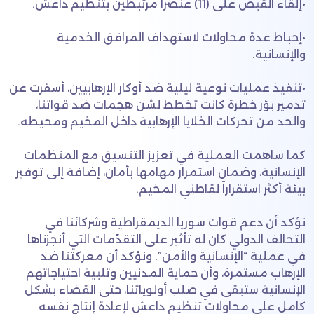
​•​إلقاء القبض على (11) عنصراً مرتبطين بتنظيم داعش.
​•​إحباط عدة محاولات لاستهداف المرافق الخدمية
والإنسانية.
​•​تنفيذ عمليات نوعية ليلية ضد أوكار الإرهابيين، أسفرت عن
تدمير بؤر خطرة كانت تخطط لشن هجمات ضد قواتنا،
والحد من تحركات الخلايا الإرهابية داخل المخيم ومحيطه.
كما ساهمت العملية في تعزيز التنسيق مع المنظمات
الإنسانية، وضمان استمرار مهامها بأمان، إضافة إلى توفير
بيئة أكثر استقراراً لقاطني المخيم.
نؤكد أن دعم قوات سوريا الديمقراطية وشركائنا في
التحالف الدولي كان له تأثير على التقدّمات التي أنجزناها
في عملية “الإنسانية والأمن”. ونؤكد أن معركتنا ضد
الإرهاب مستمرة، وأن حماية المدنيين وتلبية احتياجاتهم
الإنسانية ستبقى في صلب أولوياتنا، حتى القضاء بشكل
كامل على محاولات تنظيم داعش لإعادة إنتاج نفسه