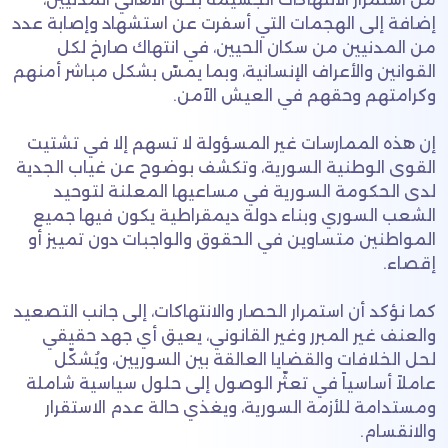
إضافة إلى الهجمات التي أسفرت عن استشهاد وإصابة عدد
من المدنيين من سكان الحيين، في انتهاك صارخ لكل
القوانين والأعراف الإنسانية، وبما يمسّ بشكل مباشر أمنهم
وكرامتهم وحقهم في العيش الآمن.
إن هذه الممارسات غير المسؤولة لا تسهم إلا في تشتيت
القوى الوطنية السورية، وتكشف بوضوح عن غياب الجدية
لدى الحكومة السورية في مساعيها المعلنة لتوحيد
الشعب السوري وبناء دولة ديمقراطية يكون فيها جميع
المواطنين متساوين في الحقوق والواجبات دون تمييز أو
إقصاء.
كما نؤكد أن استمرار الحصار والانتهاكات، إلى جانب التصعيد
والعنف غير المبرر وغير القانوني، يعيق أي جهد حقيقي
لحل الخلافات والقضايا العالقة بين السوريين، ويُشكّل
عاملاً أساسياً في تعثّر الوصول إلى حلول سياسية شاملة
ومستدامة للأزمة السورية، ويغذي حالة عدم الاستقرار
والانقسام.