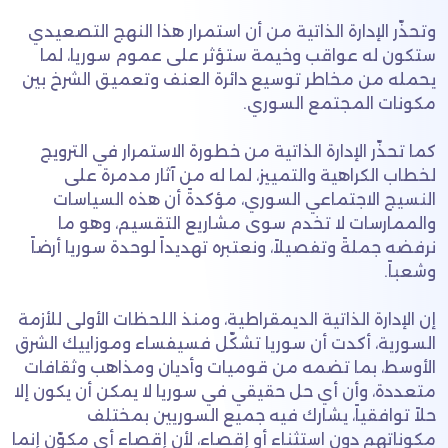
وتحذّر الإدارة الذاتية من أن استمرار هذا النهج التصعيدي
ستكون له عواقب وخيمة ستؤثر على عموم سوريا، لما
يحمله من مخاطر توسيع دائرة العنف وتعميق الشرخ بين
مكونات المجتمع السوري.
كما تحذّر الإدارة الذاتية من خطورة الاستمرار في الترويج
لخطاب الكراهية والتمييز، لما له من آثار مدمرة على
النسيج الاجتماعي السوري، مؤكدةً أن هذه السياسات
والممارسات لا تخدم سوى مشاريع التقسيم، وهو ما
نرفضه جملةً وتفصيلاً، ونعتبره تهديداً لوحدة سوريا أرضاً
وشعباً.
إن الإدارة الذاتية الديمقراطية، ومنذ اللحظات الأولى للأزمة
السورية، أكدت أن سوريا تشكّل فسيفساء وموزاييك الشرق
الأوسط، بما تضمه من قوميات وأديان ومذاهب وثقافات
متعددة، وأن أي حل حقيقي في سوريا لا يمكن أن يكون إلا
حلاً توافقياً، يشارك فيه جميع السوريين بمختلف
مكوناتهم دون استثناء أو إقصاء، لأن إقصاء أي مكوّن إنما