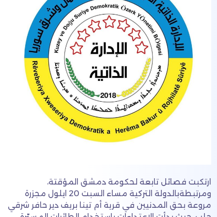
ارتكبت فصائل تابعة لحكومة دمشق المؤقتة،
ومرتبطةبالدولة التركية مساء السبت 20 ايلول مجزرة
مروعة بحق المدنيين في قرية أم تينا بريف دير حافر شرقي
حلب. حيث بدأت الاعتداءات باستخدام الطائرات المسيّرة،