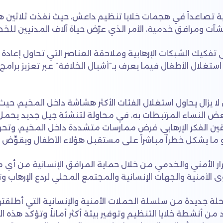
ية تصاعداً في هجمات خلايا تنظيم داعش، حيث نفذت ثلاثين 
آت ومرافق خدمية، الأمر الذي عرَّض حياة آلاف المدنيين للخطر
 تفكيك الشبكات الإرهابية وملاحقة العناصر التي تحاول إعاد
ستغلال الأطفال فيما يعرف بـ”أشبال الخلافة” عبر تعزيز برام
 لا يزال يحاول استغلال الفئات الأكثر هشاشة داخل المخيم، ح
بعض النساء المرتبطات به، في محاولة لتنشئة جيل جديد يحم
قين الفكر الإرهابي، فرض ممارسات متشددة داخل المخيم، وتح
ا يشكل خطراً مباشراً على مستقبل هؤلاء الأطفال ويقوِّض جهو
ر الأمني والخدمي من خلال حماية المرافق الإنسانية من أي مح
ى الأمنية والجهات الإنسانية والمجتمع المحلي لردع الإرهاب 
حلة جديدة من سلسلة الحملات الأمنية والإنسانية التي أطلقته
 أنشطة خلايا التنظيم وتوفير بيئة أكثر أماناً، وتؤكد هذه ال