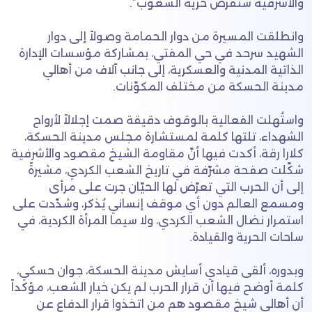
والأشرفية سنفرض حرية الشعوب”.
وانطلقت المسيرة من دوار الحمامة وصولاً إلى دوار
الشهيد سرحد في حي المفتي، بمشاركة مؤسسات الإدارة
الذاتية المدنية والعسكرية، إلى جانب آلاف من أهالي
مدينة الحسكة من مختلف المكوّنات.
واستُهلت الفعالية بالوقوف دقيقة صمت إجلالاً لأرواح
الشهداء، تلتها كلمة لمستشارة مجلس مدينة الحسكة،
كلارا رقة، أكدت فيها أنّ مقاومة الشيخ مقصود والأشرفية
شكّلت صفحة مشرّفة في تاريخ الشعب الكردي، مشيرةً
إلى أن الحرب التي تعرّض لها الحيّان جرت على مرأى
ومسمع العالم دون أي موقف إنساني يُذكر، وشدّدت على
استمرار نضال الشعب الكردي، ولا سيما المرأة الكردية، في
ساحات الحرية والقيادة.
وبدوره، ألقى قيادي أسايش مدينة الحسكة، جوان حسكي،
كلمة أوضح فيها أن قرار الحرب لم يكن خيار الشعب، مؤكداً
أن أهالي شيخ مقصود هم من اتخذوا قرار الدفاع عن