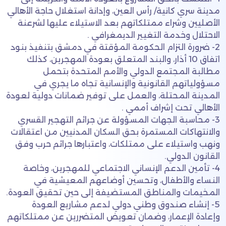
مدينة سري كانية/ رأس العين، وإدانة استغلال حاجة الأهالي
الأصليين وشراء ممتلكاتهم بعد الاستيلاء عليها لشرعنة
الاحتلال وخدمة التغيير الديمغرافي .
2- ضرورة التزام الحكومة المؤقتة في دمشق بتنفيذ بنود
اتفاق 10 أذار، والبند المتعلق بعودة المهجرين، كذلك
مطالبة المجتمع الدولي والأمم المتحدة بتحمل
مسؤولياتهم القانونية والإنسانية تجاه ما يجري في
المدينة المحتلة، والعمل على توفير ضمانات دولية لعودة
الأهالي تحت إشراف أممي .
3- محاسبة الجهات المسؤولة عن جرائم التهجير القسري
والانتهاكات المستمرة بحق السكان المدنيين من اعتقالات
ونهب واستيلاء على ممتلكات، واعتبارها جرائم حرب وفق
القانون الدولي.
4- تأمين الدعم الإنساني الاجتماعي للمهجرين، وخاصة
النساء والأطفال، وتحسين أوضاعهم المعيشية في
المخيمات والمناطق المستضيفة إلى حين تحقيق العودة.
5- إنشاء صندوق وطني دولي لدعم مشاريع العودة
وإعادة الإعمار، وضمان تعويض المتضررين عن ممتلكاتهم