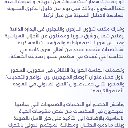
حوارية تحت شعار “ست سنوات من التهجير، والعودة الأمنة
حقنا المشروع”، وذلك قبل يوم من حلول الذكرى السنوية
السادسة لاحتلال المدينة من قبل تركيا.
وشارك مكتب شؤون النازحين واللاجئين في الإدارة الذاتية
لإقليم شمال وشرق سوريا، وممثلون عن الأحزاب السياسية
ومجلس سوريا الديمقراطية والمؤسسات العسكرية
وشخصيات مثقفة وعدد من أهالي سري كانيه في
الجلسة التي عُقدت في مطعم مشوار بمدينة الحسكة.
وتضمنت الجلسة الحوارية النقاش في محورين؛ المحور
الأول حمل عنوان “أوضاع المهجرين بين الواقع والتحديات”،
والمحور الثاني حمل عنوان “الحق القانوني في العودة
الأمنة والكريمة”.
وناقش الحضور أبرز التحديات والصعوبات التي يعانيها
المهجرون في المخيمات من نقص مقومات الحياة
الأساسية، بالإضافة إلى التأكيد على حق الأمل بالعودة
وبناء ما دمره الاحتلال، ومطالبة المجتمع الدولي بالتحرك