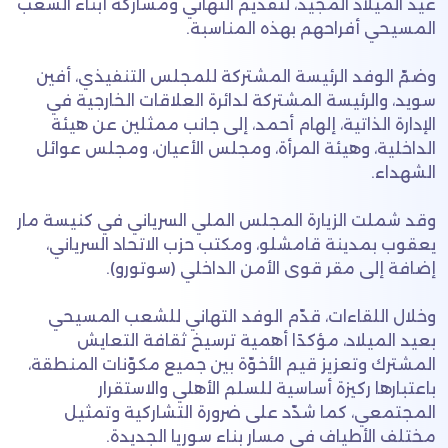
عيد الميلاد المجيد، لتقديم التهاني ومشاركة أبناء الشعب
المسيحي أفراحهم بهذه المناسبة.
وضمّ الوفد الرئيسة المشتركة للمجلس التنفيذي، أفين
سويد، والرئيسة المشتركة لدائرة العلاقات الخارجية في
الإدارة الذاتية، إلهام أحمد، إلى جانب ممثلين عن هيئة
الداخلية، وهيئة المرأة، ومجلس الأعيان، ومجلس عوائل
الشهداء.
وقد شملت الزيارة المجلس الملي السرياني في كنيسة مار
يعقوب بمدينة قامشلو، ومكتب حزب الاتحاد السرياني،
إضافة إلى مقر قوى الأمن الداخلي (سوتورو).
وخلال اللقاءات، قدّم الوفد التهاني للشعب المسيحي
بعيد الميلاد، مؤكدًا أهمية ترسيخ ثقافة التعايش
المشترك وتعزيز قيم الأخوّة بين جميع مكوّنات المنطقة،
باعتبارها ركيزة أساسية للسلم الأهلي والاستقرار
المجتمعي، كما شدّد على ضرورة التشاركية وتمثيل
مختلف الأطياف في مسار بناء سوريا الجديدة.