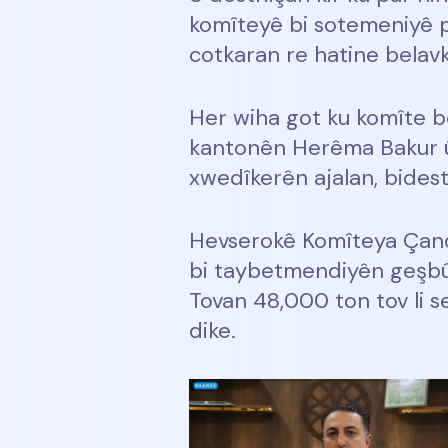
komîteyê bi sotemeniyê pi
cotkaran re hatine belavki
Her wiha got ku komîte be
kantonên Herêma Bakur û R
xwedîkerên ajalan, bidest
Hevserokê Komîteya Çandi
bi taybetmendiyên geşbûna
Tovan 48,000 ton tov li 
dike.