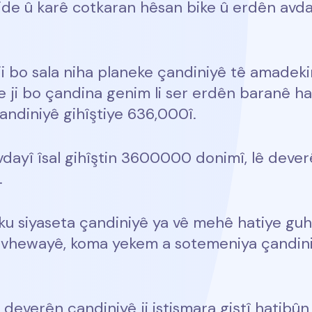
ide û karê cotkaran hêsan bike û erdên avda
ji bo sala niha planeke çandiniyê tê amadekir
 ji bo çandina genim li ser erdên baranê hat
andiniyê gihîştiye 636,000î.
dayî îsal gihîştin 3600000 donimî, lê deverê
.
u siyaseta çandiniyê ya vê mehê hatiye guhert
vhewayê, koma yekem a sotemeniya çandiniy
 deverên çandiniyê ji istismara giştî hatibûn 