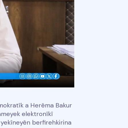
mokratîk a Herêma Bakur
ameyek elektronîkî
 yekîneyên berfirehkirina