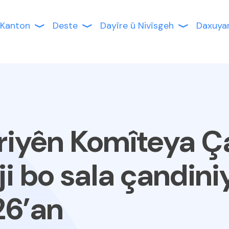
Kanton
Deste
Dayîre û Nivîsgeh
Daxuya
iyên Komîteya Ça
i bo sala çandini
6’an