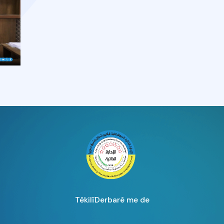
Têkilî
Derbarê me de