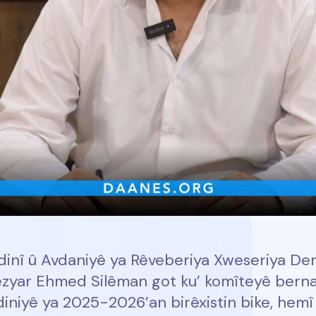
inî û Avdaniyê ya Rêveberiya Xweseriya De
dezyar Ehmed Silêman got ku’ komîteyê bern
diniyê ya 2025-2026’an birêxistin bike, hemî