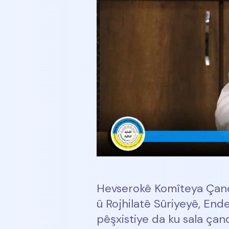
Hevserokê Komîteya Çand
û Rojhilatê Sûriyeyê, En
pêşxistiye da ku sala çan