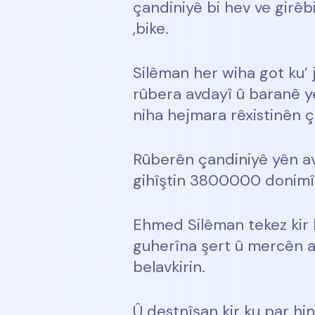
çandiniyê bi hev ve girêb
,bike.
Silêman her wiha got ku’ 
rûbera avdayî û baranê ye
niha hejmara rêxistinên ç
Rûberên çandiniyê yên av
gihîştin 3800000 donimî
Ehmed Silêman tekez kir k
guherîna şert û mercên a
belavkirin.
Û destnîşan kir ku par hin