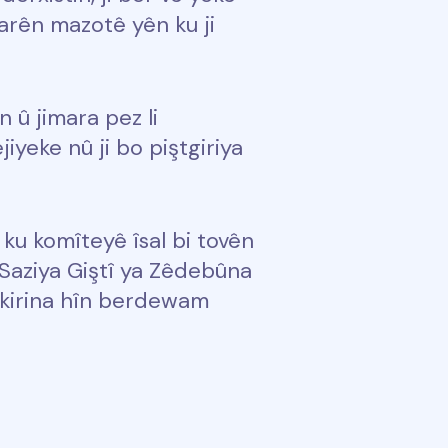
arên mazotê yên ku ji
 û jimara pez li
yeke nû ji bo piştgiriya
ku komîteyê îsal bi tovên
 Saziya Giştî ya Zêdebûna
vkirina hîn berdewam