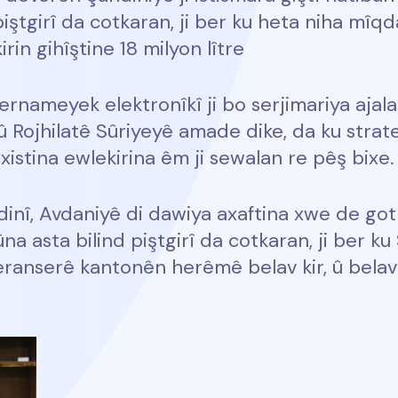
ştgirî da cotkaran, ji ber ku heta niha mîqd
rin gihîştine 18 milyon lître
rnameyek elektronîkî ji bo serjimariya ajalan
ojhilatê Sûriyeyê amade dike, da ku strateji
xistina ewlekirina êm ji sewalan re pêş bixe.
nî, Avdaniyê di dawiya axaftina xwe de got 
 asta bilind piştgirî da cotkaran, ji ber ku
seranserê kantonên herêmê belav kir, û bela