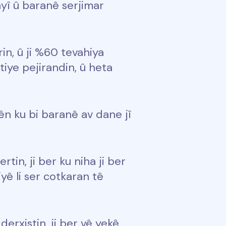
yî û baranê serjimar
in, û ji %60 tevahiya
iye pejirandin, û heta
n ku bi baranê av dane jî
in, ji ber ku niha ji ber
ê li ser cotkaran tê
derxistin, ji ber vê yekê