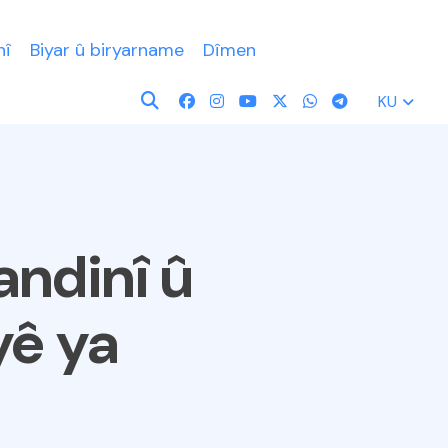
nî
Biyar û biryarname
Dîmen
KU
ndinî û
yê ya