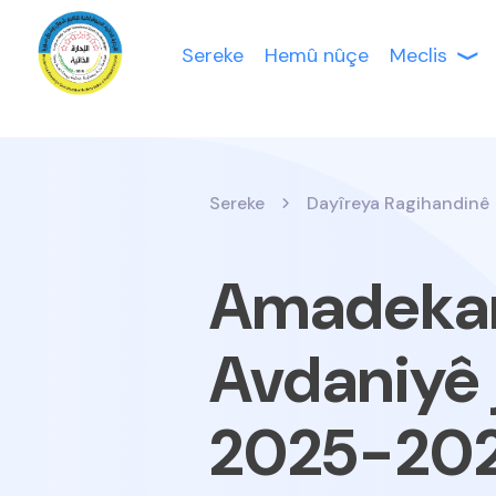
Sereke
Hemû nûçe
Meclis
Sereke
Dayîreya Ragihandinê
Amadekar
Avdaniyê j
2025-202