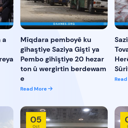
 a
Mîqdara pemboyê ku
Sazi
gihaştiye Saziya Giştî ya
Tova
reya
Pembo gihîştiye 20 hezar
Her
ton û wergirtin berdewam
Sûri
e
Read
Read More
05
Oct