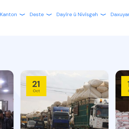
Kanton
Deste
Dayîre û Nivîsgeh
Daxuya
21
Oct