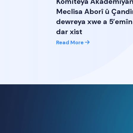
Komîteya Akademiyan
Meclisa Aborî û Çandi
dewreya xwe a 5’emîn 
dar xist
Read More