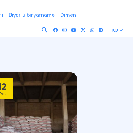
nî
Biyar û biryarname
Dîmen
KU
12
Oct