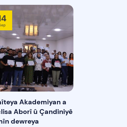
14
Sep
îteya Akademiyan a
lisa Aborî û Çandiniyê
mîn dewreya