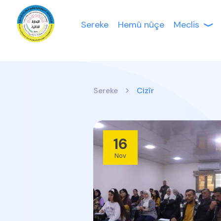
Sereke
Hemû nûçe
Meclis
Sereke
Cizîr
16
Nov