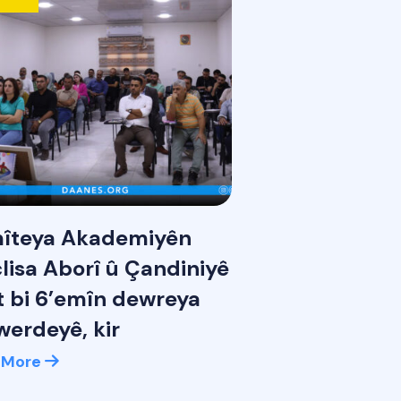
îteya Akademiyên
lisa Aborî û Çandiniyê
t bi 6’emîn dewreya
werdeyê, kir
 More