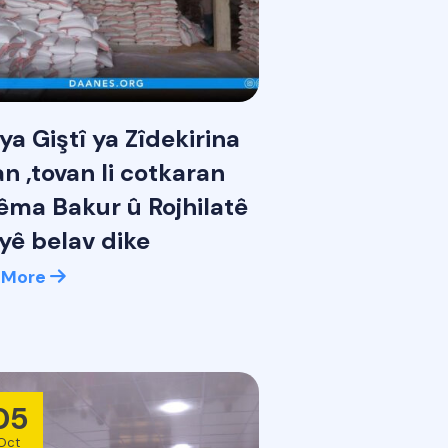
ya Giştî ya Zîdekirina
n ,tovan li cotkaran
êma Bakur û Rojhilatê
yê belav dike
 More
05
Oct