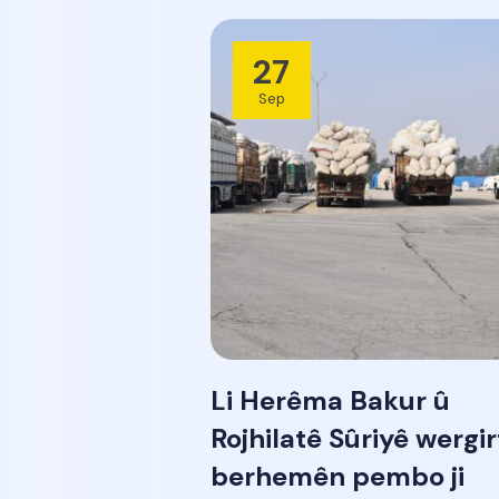
27
Sep
Li Herêma Bakur û
Rojhilatê Sûriyê wergir
berhemên pembo ji