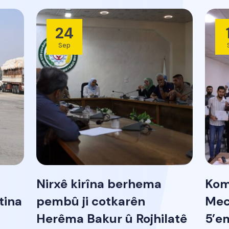
24
Sep
Nirxê kirîna berhema
Kom
tina
pembû ji cotkarên
Mec
Herêma Bakur û Rojhilatê
5’e