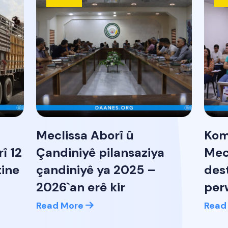
Meclissa Aborî û
Kom
î 12
Çandiniyê pilansaziya
Mec
tine
çandiniyê ya 2025 –
des
2026`an erê kir
per
Read More
Read