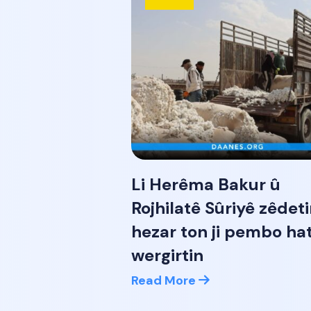
Li Herêma Bakur û
Rojhilatê Sûriyê zêdetir
hezar ton ji pembo ha
wergirtin
Read More