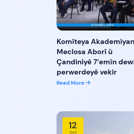
Komîteya Akademiyan
Meclosa Aborî û
Çandiniyê 7’emîn dew
perwerdeyê vekir
Read More
12
Oct