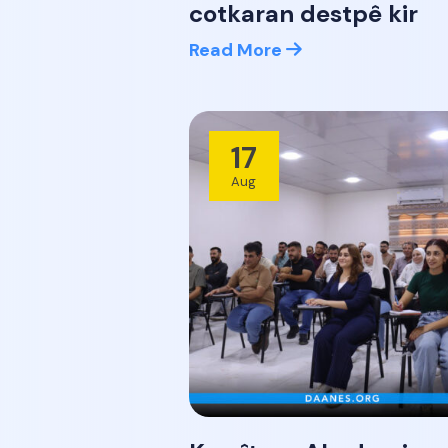
cotkaran destpê kir
Read More
17
Aug