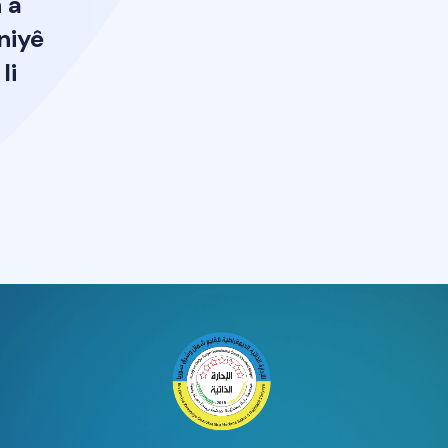
 a
niyê
li