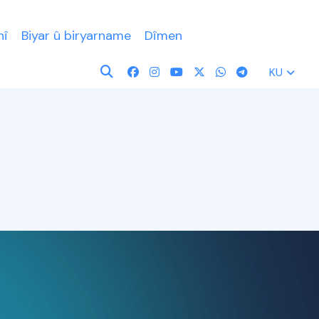
nî
Biyar û biryarname
Dîmen
KU