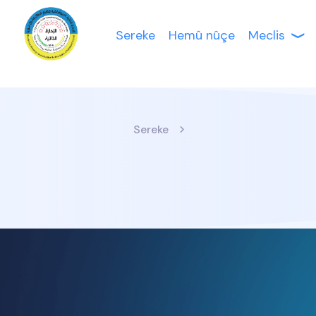
Sereke
Hemû nûçe
Meclis
Sereke