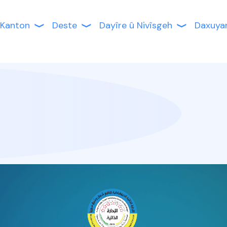
Kanton
Deste
Dayîre û Nivîsgeh
Daxuya