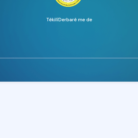
Têkilî
Derbarê me de