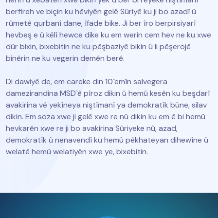
berfireh ve biçin ku hêviyên gelê Sûriyê ku ji bo azadî û
rûmetê qurbanî dane, îfade bike. Ji ber îro berpirsiyarî
hevbeş e û kêlî hewce dike ku em werin cem hev ne ku xwe
dûr bixin, bixebitin ne ku pêşbaziyê bikin û li pêşerojê
binêrin ne ku vegerin demên berê.
Di dawiyê de, em careke din 10`emîn salvegera
damezirandina MSD`ê pîroz dikin û hemû kesên ku beşdarî
avakirina vê yekîneya niştîmanî ya demokratîk bûne, silav
dikin. Em soza xwe ji gelê xwe re nû dikin ku em ê bi hemû
hevkarên xwe re ji bo avakirina Sûriyeke nû, azad,
demokratîk û nenavendî ku hemû pêkhateyan dihewîne û
welatê hemû welatiyên xwe ye, bixebitin.