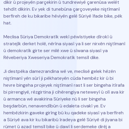
dikir û projeyên parçekirin û tundrewiyê çarenûsa welêt
tehdît dikirin. Ev yek di tunebûna çarçoveyeke niştîmanî
berfireh de ku bikaribe hêviyên gelê Sûriyê îfade bike, pêk
hat.
Meclisa Sûriya Demokratîk wekî pêwîstiyeke dîrokî û
stratejîk derket holê, nêrîna siyasî ya li ser nirxên niştîmanî
û demokratîk girte ser milê xwe û sîwana siyasî ya
Rêveberiya Xweseriya Demokratîk temsîl dike.
Ji destpêka damezrandina wê ve, meclisê gelek hêzên
niştîmanî yên sûrî ji pêkhateyên cûda hembêz kir û bi
hevre bingeha projeyek niştîmanî rast li ser bingeha itîrafa
bi pirrengiyê, rêzgirtina ji cihêrengiya neteweyî û olî ava kir
û armanca wê avakirina Sûriyeke nû li ser bingeha
beşdarbûn, nenavendîbûn û edaleta civakî ye. Ev
hembêzkirin gaveke girîng bû ku qadeke siyasî ya berfireh
a Sûriyê ava kir ku bikaribû îradeya gelê Sûriyê di jiyana bi
rûmet û azad temsîl bike û dawî li serdemeke dirêj a