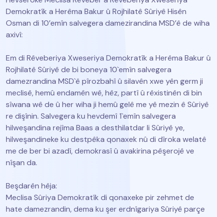
Demokratîk a Herêma Bakur û Rojhilatê Sûriyê Hisên
Osman di 10’emîn salvegera damezirandina MSD’ê de wiha
axivî:
Em di Rêveberiya Xweseriya Demokratîk a Herêma Bakur û
Rojhilatê Sûriyê de bi boneya 10`emîn salvegera
damezrandina MSD`ê pîrozbahî û silavên xwe yên germ ji
meclisê, hemû endamên wê, hêz, partî û rêxistinên di bin
sîwana wê de û her wiha ji hemû gelê me yê mezin ê Sûriyê
re dişînin. Salvegera ku hevdemî 1`emîn salvegera
hilweşandina rejîma Baas a desthilatdar li Sûriyê ye,
hilweşandineke ku destpêka qonaxek nû di dîroka welatê
me de ber bi azadî, demokrasî û avakirina pêşerojê ve
nîşan da.
Beşdarên hêja:
Meclisa Sûriya Demokratîk di qonaxeke pir zehmet de
hate damezrandin, dema ku şer erdnîgariya Sûriyê parçe