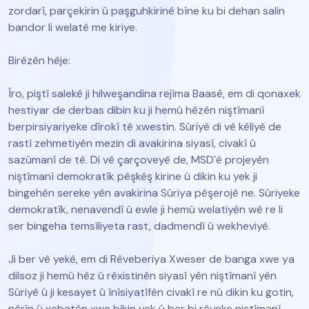
zordarî, parçekirin û paşguhkirinê bîne ku bi dehan salin
bandor li welatê me kiriye.
Birêzên hêje:
Îro, piştî salekê ji hilweşandina rejîma Baasê, em di qonaxek
hestiyar de derbas dibin ku ji hemû hêzên niştîmanî
berpirsiyariyeke dîrokî tê xwestin. Sûriyê di vê kêliyê de
rastî zehmetiyên mezin di avakirina siyasî, civakî û
sazûmanî de tê. Di vê çarçoveyê de, MSD`ê projeyên
niştîmanî demokratîk pêşkêş kirine û dikin ku yek ji
bingehên sereke yên avakirina Sûriya pêşerojê ne. Sûriyeke
demokratîk, nenavendî û ewle ji hemû welatiyên wê re li
ser bingeha temsîliyeta rast, dadmendî û wekheviyê.
Ji ber vê yekê, em di Rêveberiya Xweser de banga xwe ya
dilsoz ji hemû hêz û rêxistinên siyasî yên niştîmanî yên
Sûriyê û ji kesayet û înîsiyatîfên civakî re nû dikin ku gotin,
nêrîn û xebatên xwe bikin yek û ber bi rêyeke niştîmanî