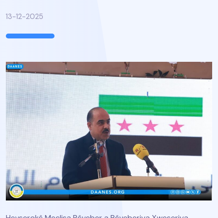
13-12-2025
Hevserokê Meclisa Rêveber a Rêveberiya Xweseriya