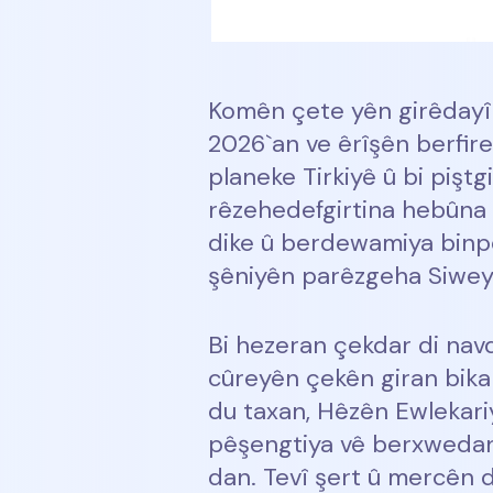
Komên çete yên girêdayî 
2026`an ve êrîşên berfire
planeke Tirkiyê û bi pişt
rêzehedefgirtina hebûna 
dike û berdewamiya binpêk
şêniyên parêzgeha Siwey
Bi hezeran çekdar di nav
cûreyên çekên giran bikar
du taxan, Hêzên Ewlekariy
pêşengtiya vê berxwedanê
dan. Tevî şert û mercên d