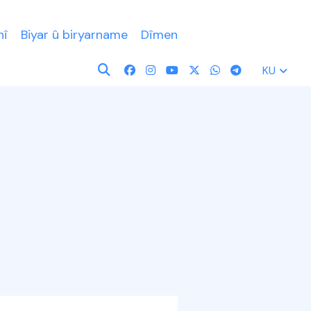
nî
Biyar û biryarname
Dîmen
KU