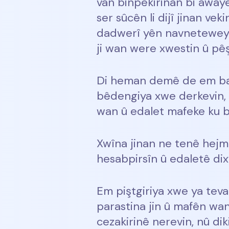
van binpêkirinan bi awaye
ser sûcên li dijî jinan v
dadwerî yên navneteweyî 
ji wan were xwestin û pêşî 
Di heman demê de em bang l
bêdengiya xwe derkevin, d
wan û edalet mafeke ku 
Xwîna jinan ne tenê hejma
hesabpirsîn û edaletê di
Em piştgiriya xwe ya tev
parastina jin û mafên wan,
cezakirinê nerevin, nû dik