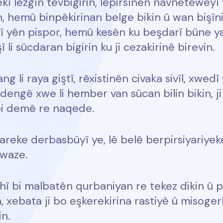
kî lezgîn tevbigirin, lêpirsînên navneteweyî 
ekin, hemû binpêkirinan belge bikin û wan biş
yên pispor, hemû kesên ku beşdarî bûne yan
li sûcdaran bigirin ku ji cezakirinê birevin.
i raya giştî, rêxistinên civaka sivîl, xwedî w
engê xwe li hember van sûcan bilin bikin, ji
bi demê re naqede.
reke derbasbûyî ye, lê belê berpirsiyariyek
xwaze.
ahî bi malbatên qurbaniyan re tekez dikin û
 xebata ji bo eşkerekirina rastiyê û misogerk
in.