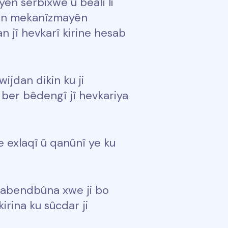
yên serbixwe û bêalî li
înin mekanîzmayên
 jî hevkarî kirine hesab
ijdan dikin ku ji
 ber bêdengî jî hevkariya
e exlaqî û qanûnî ye ku
 pabendbûna xwe ji bo
irina ku sûcdar ji