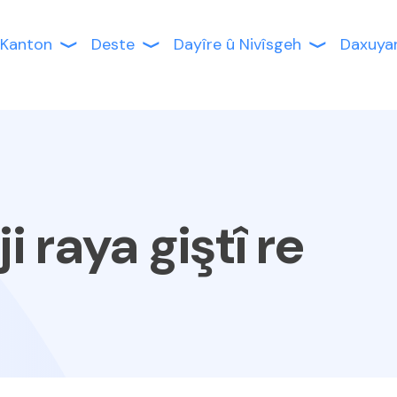
Kanton
Deste
Dayîre û Nivîsgeh
Daxuya
i raya giştî re