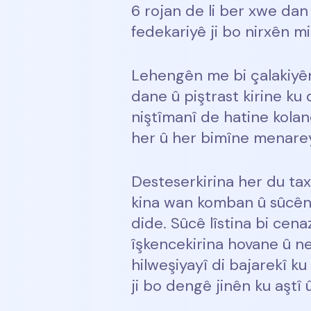
6 rojan de li ber xwe da
fedekariyê ji bo nirxên m
Lehengên me bi çalakiyên
dane û piştrast kirine ku
niştîmanî de hatine kolan
her û her bimîne menareya
Desteserkirina her du tax
kina wan komban û sûcên ku 
dide. Sûcê lîstina bi cen
îşkencekirina hovane û ne
hilweşiyayî di bajarekî ku 
ji bo dengê jinên ku aştî