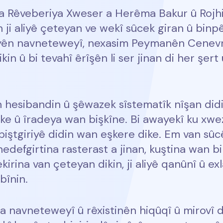
a Rêveberiya Xweser a Herêma Bakur û Rojhil
n ji aliyê çeteyan ve wekî sûcek giran û binp
ên navneteweyî, nexasim Peymanên Cenevre
dikin û bi tevahî êrîşên li ser jinan di her şe
n hesibandin û şêwazek sîstematîk nîşan did
bike û îradeya wan bişkîne. Bi awayekî ku xw
iştgiriyê didin wan eşkere dike. Em van sûc
edefgirtina rasterast a jinan, kuştina wan 
ekirina van çeteyan dikin, ji aliyê qanûnî û ex
bînin.
a navneteweyî û rêxistinên hiqûqî û mirovî d