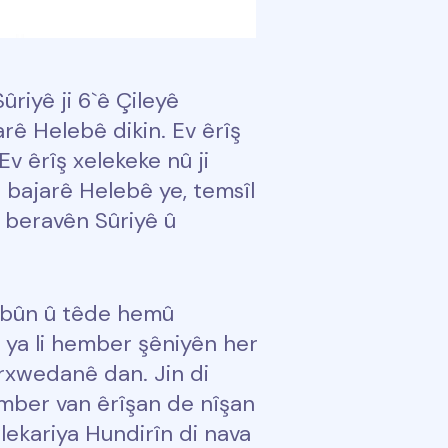
riyê ji 6`ê Çileyê
rê Helebê dikin. Ev êrîş
v êrîş xelekeke nû ji
bajarê Helebê ye, temsîl
n beravên Sûriyê û
î bûn û têde hemû
î ya li hember şêniyên her
erxwedanê dan. Jin di
mber van êrîşan de nîşan
lekariya Hundirîn di nava