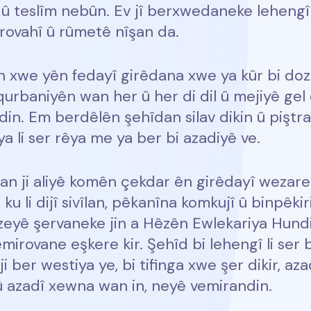
n û teslîm nebûn. Ev jî berxwedaneke lehengî
irovahî û rûmetê nîşan da.
 xwe yên fedayî girêdana xwe ya kûr bi doz
 qurbaniyên wan her û her di dil û mejiyê gel
din. Em berdêlên şehîdan silav dikin û piştr
 li ser rêya me ya ber bi azadiyê ve.
an ji aliyê komên çekdar ên girêdayî wezare
li dijî sivîlan, pêkanîna komkujî û binpêkirin
azeyê şervaneke jin a Hêzên Ewlekariya Hundi
mirovane eşkere kir. Şehîd bi lehengî li ser
ji ber westiya ye, bi tifinga xwe şer dikir, a
 û azadî xewna wan in, neyê vemirandin.