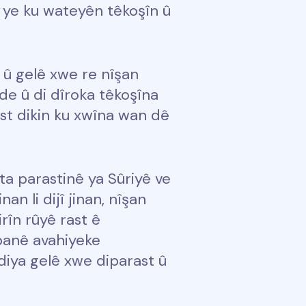
 ye ku wateyên têkoşîn û
 û gelê xwe re nîşan
 de û di dîroka têkoşîna
ast dikin ku xwîna wan dê
ta parastinê ya Sûriyê ve
an li dijî jinan, nîşan
rîn rûyê rast ê
 banê avahiyeke
zadiya gelê xwe diparast û