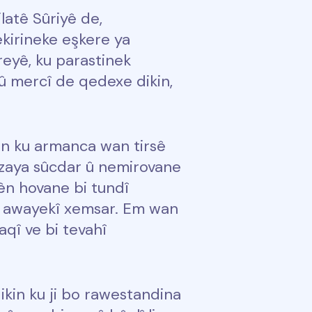
atê Sûriyê de,
êkirineke eşkere ya
yê, ku parastinek
rt û mercî de qedexe dikin,
in ku armanca wan tirsê
ezaya sûcdar û nemirovane
ên hovane bi tundî
bi awayekî xemsar. Em wan
laqî ve bi tevahî
ikin ku ji bo rawestandina