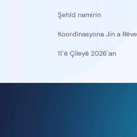
Şehîd namirin
Koordînasyona Jin a Rêve
11`ê Çileyê 2026`an