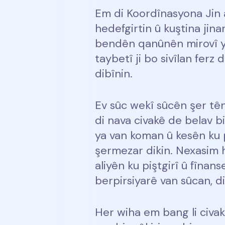
Em di Koordînasyona Jin 
hedefgirtin û kuştina jina
bendên qanûnên mirovî y
taybetî ji bo sivîlan ferz 
dibînin.
Ev sûc wekî sûcên şer tê
di nava civakê de belav 
ya van koman û kesên ku p
şermezar dikin. Nexasim h
aliyên ku piştgirî û fînans
berpirsiyarê van sûcan, di
Her wiha em bang li civak