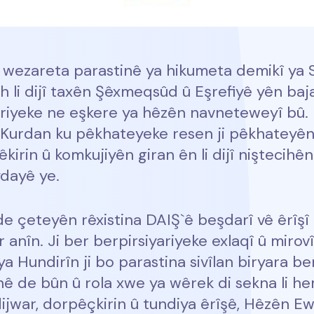
wezareta parastinê ya hikumeta demikî ya Sû
h li dijî taxên Şêxmeqsûd û Eşrefiyê yên baja
giriyeke ne eşkere ya hêzên navneteweyî bû. E
Kurdan ku pêkhateyeke resen ji pêkhateyên 
irin û komkujiyên giran ên li dijî niştecihê
dayê ye.
de çeteyên rêxistina DAIŞ`ê beşdarî vê êrîş
 anîn. Ji ber berpirsiyariyeke exlaqî û mirov
a Hundirîn ji bo parastina sivîlan biryara b
 de bûn û rola xwe ya wêrek di sekna li he
ijwar, dorpêçkirin û tundiya êrîşê, Hêzên Ew