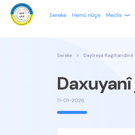
Sereke
Hemû nûçe
Meclis
Sereke
Dayîreya Ragihandinê
Daxuyanî j
11-01-2026