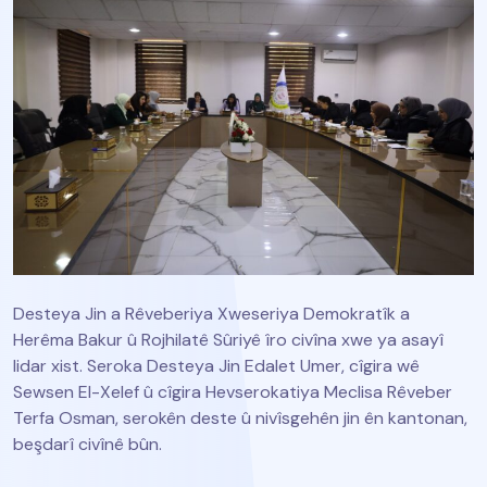
Desteya Jin a Rêveberiya Xweseriya Demokratîk a
Herêma Bakur û Rojhilatê Sûriyê îro civîna xwe ya asayî
lidar xist. Seroka Desteya Jin Edalet Umer, cîgira wê
Sewsen El-Xelef û cîgira Hevserokatiya Meclisa Rêveber
Terfa Osman, serokên deste û nivîsgehên jin ên kantonan,
beşdarî civînê bûn.