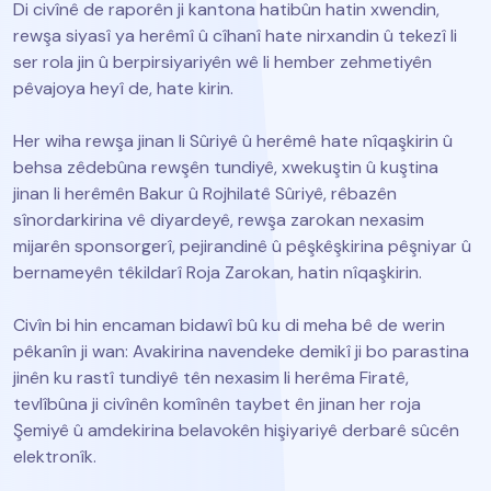
rewşa siyasî ya herêmî û cîhanî hate nirxandin û tekezî li
ser rola jin û berpirsiyariyên wê li hember zehmetiyên
pêvajoya heyî de, hate kirin.
Her wiha rewşa jinan li Sûriyê û herêmê hate nîqaşkirin û
behsa zêdebûna rewşên tundiyê, xwekuştin û kuştina
jinan li herêmên Bakur û Rojhilatê Sûriyê, rêbazên
sînordarkirina vê diyardeyê, rewşa zarokan nexasim
mijarên sponsorgerî, pejirandinê û pêşkêşkirina pêşniyar û
bernameyên têkildarî Roja Zarokan, hatin nîqaşkirin.
Civîn bi hin encaman bidawî bû ku di meha bê de werin
pêkanîn ji wan: Avakirina navendeke demikî ji bo parastina
jinên ku rastî tundiyê tên nexasim li herêma Firatê,
tevlîbûna ji civînên komînên taybet ên jinan her roja
Şemiyê û amdekirina belavokên hişiyariyê derbarê sûcên
elektronîk.