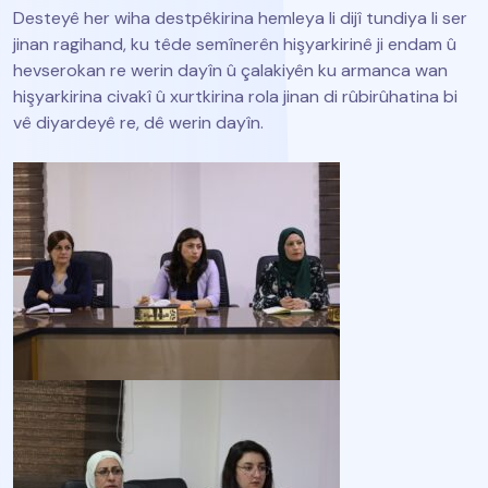
Desteyê her wiha destpêkirina hemleya li dijî tundiya li ser
jinan ragihand, ku têde semînerên hişyarkirinê ji endam û
hevserokan re werin dayîn û çalakiyên ku armanca wan
hişyarkirina civakî û xurtkirina rola jinan di rûbirûhatina bi
vê diyardeyê re, dê werin dayîn.