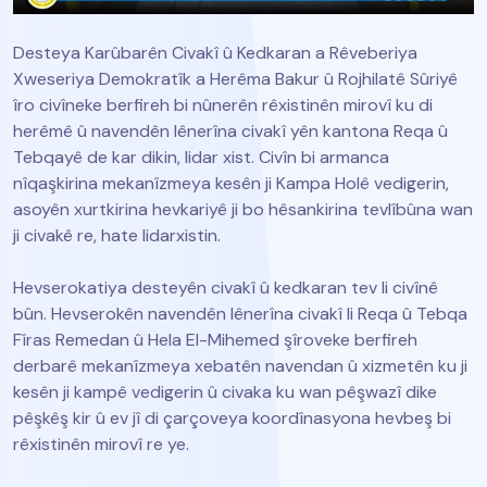
Desteya Karûbarên Civakî û Kedkaran a Rêveberiya
Xweseriya Demokratîk a Herêma Bakur û Rojhilatê Sûriyê
îro civîneke berfireh bi nûnerên rêxistinên mirovî ku di
herêmê û navendên lênerîna civakî yên kantona Reqa û
Tebqayê de kar dikin, lidar xist. Civîn bi armanca
nîqaşkirina mekanîzmeya kesên ji Kampa Holê vedigerin,
asoyên xurtkirina hevkariyê ji bo hêsankirina tevlîbûna wan
ji civakê re, hate lidarxistin.
Hevserokatiya desteyên civakî û kedkaran tev li civînê
bûn. Hevserokên navendên lênerîna civakî li Reqa û Tebqa
Fîras Remedan û Hela El-Mihemed şîroveke berfireh
derbarê mekanîzmeya xebatên navendan û xizmetên ku ji
kesên ji kampê vedigerin û civaka ku wan pêşwazî dike
pêşkêş kir û ev jî di çarçoveya koordînasyona hevbeş bi
rêxistinên mirovî re ye.