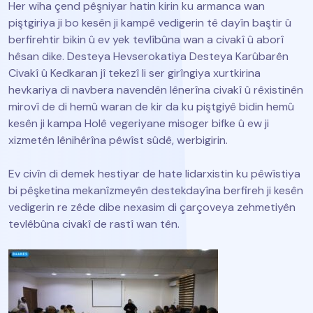
Her wiha çend pêşniyar hatin kirin ku armanca wan
piştgiriya ji bo kesên ji kampê vedigerin tê dayîn baştir û
berfirehtir bikin û ev yek tevlîbûna wan a civakî û aborî
hêsan dike. Desteya Hevserokatiya Desteya Karûbarên
Civakî û Kedkaran jî tekezî li ser girîngiya xurtkirina
hevkariya di navbera navendên lênerîna civakî û rêxistinên
mirovî de di hemû waran de kir da ku piştgiyê bidin hemû
kesên ji kampa Holê vegeriyane misoger bifke û ew ji
xizmetên lênihêrîna pêwîst sûdê, werbigirin.
Ev civîn di demek hestiyar de hate lidarxistin ku pêwîstiya
bi pêşketina mekanîzmeyên destekdayîna berfireh ji kesên
vedigerin re zêde dibe nexasim di çarçoveya zehmetiyên
tevlêbûna civakî de rastî wan tên.