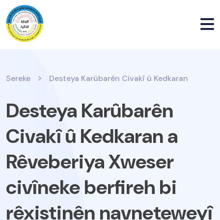
Sereke
Desteya Karûbarên Civakî û Kedkaran
Desteya Karûbarên
Civakî û Kedkaran a
Rêveberiya Xweser
civîneke berfireh bi
rêxistinên navneteweyî