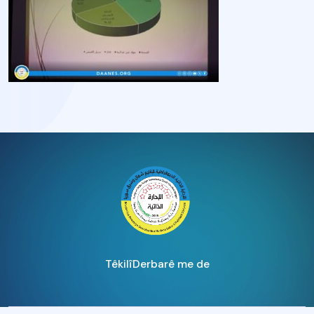
Têkilî
Derbarê me de