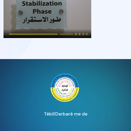
Têkilî
Derbarê me de