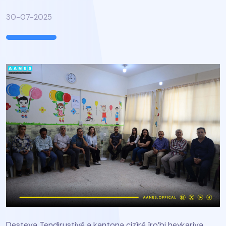
30-07-2025
Desteya Tendirustiyê a kantona cizîrê îro’bi hevkariya