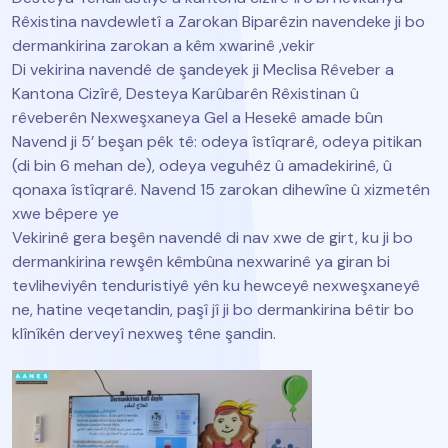
Rêxistina navdewletî a Zarokan Biparêzin navendeke ji bo
dermankirina zarokan a kêm xwarinê ,vekir
Di vekirina navendê de şandeyek ji Meclisa Rêveber a
Kantona Cizîrê, Desteya Karûbarên Rêxistinan û
rêveberên Nexweşxaneya Gel a Hesekê amade bûn
Navend ji 5’ beşan pêk tê: odeya îstîqrarê, odeya pitikan
(di bin 6 mehan de), odeya veguhêz û amadekirinê, û
qonaxa îstîqrarê. Navend 15 zarokan dihewîne û xizmetên
xwe bêpere ye
Vekirinê gera beşên navendê di nav xwe de girt, ku ji bo
dermankirina rewşên kêmbûna nexwarinê ya giran bi
tevliheviyên tenduristiyê yên ku hewceyê nexweşxaneyê
ne, hatine veqetandin, paşî jî ji bo dermankirina bêtir bo
klînîkên derveyî nexweş têne şandin.