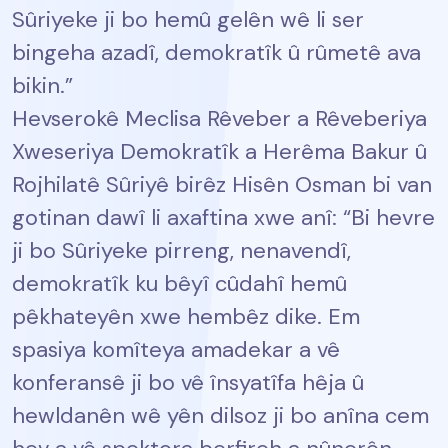
Sûriyeke ji bo hemû gelên wê li ser
bingeha azadî, demokratîk û rûmetê ava
bikin.”
Hevserokê Meclisa Rêveber a Rêveberiya
Xweseriya Demokratîk a Herêma Bakur û
Rojhilatê Sûriyê birêz Hisên Osman bi van
gotinan dawî li axaftina xwe anî: “Bi hevre
ji bo Sûriyeke pirreng, nenavendî,
demokratîk ku bêyî cûdahî hemû
pêkhateyên xwe hembêz dike. Em
spasiya komîteya amadekar a vê
konferansê ji bo vê însyatîfa hêja û
hewldanên wê yên dilsoz ji bo anîna cem