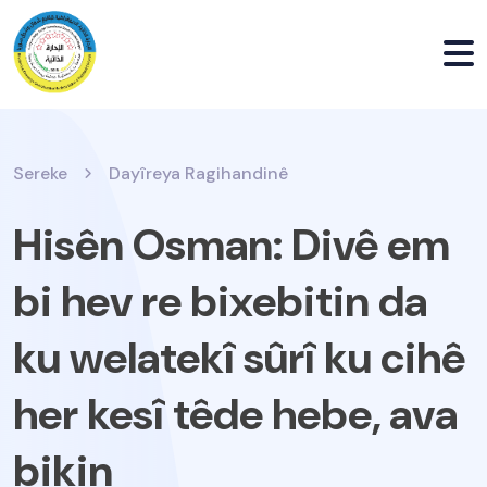
Sereke
Dayîreya Ragihandinê
Hisên Osman: Divê em
bi hev re bixebitin da
ku welatekî sûrî ku cihê
her kesî têde hebe, ava
bikin