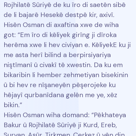
Rojhilatê Sûriyê de ku îro di saetên sibê
de li bajarê Hesekê destpê kir, axivî.
Hisên Osman di axaftina xwe de wiha
got: “Em îro di kêliyek girîng ji dîroka
herêma xwe li hev civiyan e. KêliyekE ku ji
me asta herî bilind a berpirsiyariya
niştîmanî û civakî tê xwestin. Da ku em
bikaribin li hember zehmetiyan bisekinin
û bi hev re nîşaneyên pêşerojeke ku
hêjayî qurbanîdana gelên me ye, xêz
bikin.”
Hisên Osman wiha domand: “Pêkhateya
Bakur û Rojhilatê Sûriyê ji Kurd, Ereb,
Suryan, Aşûr, Tirkmen, Çerkez û yên din