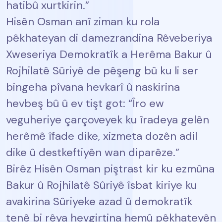
hatibû xurtkirin.”
Hisên Osman anî ziman ku rola
pêkhateyan di damezrandina Rêveberiya
Xweseriya Demokratîk a Herêma Bakur û
Rojhilatê Sûriyê de pêşeng bû ku li ser
bingeha pîvana hevkarî û naskirina
hevbeş bû û ev tişt got: “Îro ew
veguheriye çarçoveyek ku îradeya gelên
herêmê îfade dike, xizmeta dozên adil
dike û destkeftiyên wan diparêze.”
Birêz Hisên Osman piştrast kir ku ezmûna
Bakur û Rojhilatê Sûriyê îsbat kiriye ku
avakirina Sûriyeke azad û demokratîk
tenê bi rêya hevgirtina hemû pêkhateyên