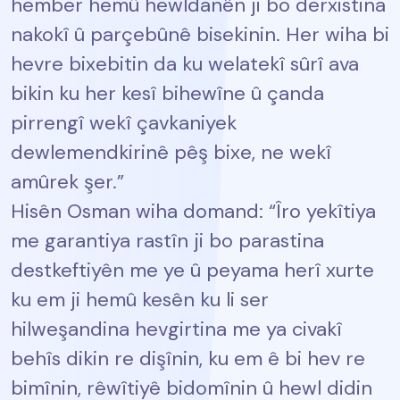
hember hemû hewldanên ji bo derxistina
nakokî û parçebûnê bisekinin. Her wiha bi
hevre bixebitin da ku welatekî sûrî ava
bikin ku her kesî bihewîne û çanda
pirrengî wekî çavkaniyek
dewlemendkirinê pêş bixe, ne wekî
amûrek şer.”
Hisên Osman wiha domand: “Îro yekîtiya
me garantiya rastîn ji bo parastina
destkeftiyên me ye û peyama herî xurte
ku em ji hemû kesên ku li ser
hilweşandina hevgirtina me ya civakî
behîs dikin re dişînin, ku em ê bi hev re
bimînin, rêwîtiyê bidomînin û hewl didin