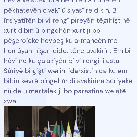
hev a vê spektora berfireh a nûnerên
pêkhateyên civakî û siyasî re dikin. Bi
însiyatîfên bi vî rengî pireyên têgihîştinê
xurt dibin û bingehên xurt ji bo
pêşerojeke hevbeş ku armancên me
hemûyan nîşan dide, têne avakirin. Em bi
hêvî ne ku çalakiyên bi vî rengî li asta
Sûriyê bi giştî werin lidarxistin da ku em
bibin kevrê bingehîn di avakirina Sûriyeke
nû de û mertalek ji bo parastina welatê
xwe.