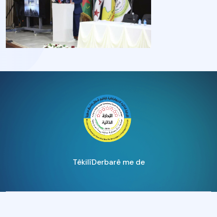
Têkilî
Derbarê me de