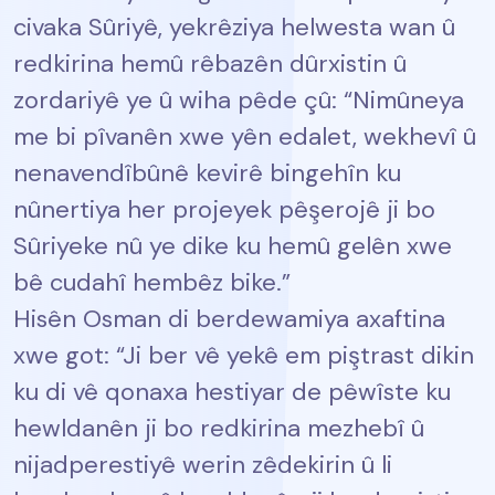
civaka Sûriyê, yekrêziya helwesta wan û
redkirina hemû rêbazên dûrxistin û
zordariyê ye û wiha pêde çû: “Nimûneya
me bi pîvanên xwe yên edalet, wekhevî û
nenavendîbûnê kevirê bingehîn ku
nûnertiya her projeyek pêşerojê ji bo
Sûriyeke nû ye dike ku hemû gelên xwe
bê cudahî hembêz bike.”
Hisên Osman di berdewamiya axaftina
xwe got: “Ji ber vê yekê em piştrast dikin
ku di vê qonaxa hestiyar de pêwîste ku
hewldanên ji bo redkirina mezhebî û
nijadperestiyê werin zêdekirin û li