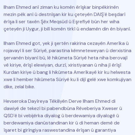
Ilham Ehmed anî ziman ku komên êrîşkar binpêkirinên
mezin pêk anî û destnîşan kir ku çeteyên DAIŞ`ê beşdarî
êrîşa li ser taxên Şêx Meqsûd û Eşrefiyê bûn her wiha
çeteyên ji Uygur, ji bilî komên tirkî û endamên din ên biyanî.
Ilham Ehmed got, yek ji şertên rakirina cezayên Amerîka û
rojavayî li ser Sûriyê, parastina kêmneteweyan û derxistina
şervanên biyanî bû, lê hikûmeta Sûriyê heta niha berovajî
vê kiriye, êrîşî elewiyan, durzî, xiristiyanan û niha jî êrîşî
Kurdan kiriye û bang li hikûmeta Amerîkayê kir ku helwesta
xwe li hember hikûmeta Sûriyê ku li dijî gelê xwe komkujiyan
dike, zelal bike.
Hevseroka Dayîreya Têkiliyên Derve Ilham Ehmed di
dawiyê de tekezî bi pabendbûna Rêveberiya Xweser û
QSD`ê bi vebijêrka diyalog û berdewamiya diyalogê û
berdewamiya danûstandinan kir û di heman demê de
îşaret bi girîngiya raswestandina êrîşan û garantiya