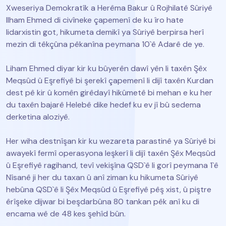
Xweseriya Demokratîk a Herêma Bakur û Rojhilatê Sûriyê
Ilham Ehmed di civîneke çapemenî de ku îro hate
lidarxistin got, hikumeta demikî ya Sûriyê berpirsa herî
mezin di têkçûna pêkanîna peymana 10`ê Adarê de ye.
Liham Ehmed diyar kir ku bûyerên dawî yên li taxên Şêx
Meqsûd û Eşrefiyê bi şerekî çapemenî li dijî taxên Kurdan
dest pê kir û komên girêdayî hikûmetê bi mehan e ku her
du taxên bajarê Helebê dike hedef ku ev jî bû sedema
derketina aloziyê.
Her wiha destnîşan kir ku wezareta parastinê ya Sûriyê bi
awayekî fermî operasyona leşkerî li dijî taxên Şêx Meqsûd
û Eşrefiyê ragihand, tevî vekişîna QSD`ê li gorî peymana 1`ê
Nîsanê ji her du taxan û anî ziman ku hikumeta Sûriyê
hebûna QSD`ê li Şêx Meqsûd û Eşrefiyê pêş xist, û piştre
êrîşeke dijwar bi beşdarbûna 80 tankan pêk anî ku di
encama wê de 48 kes şehîd bûn.