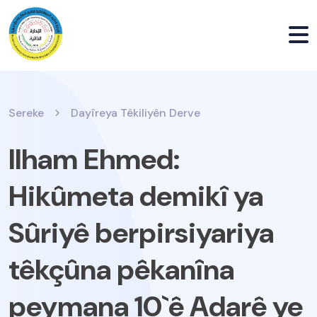
Sereke
Dayîreya Têkiliyên Derve
Ilham Ehmed:
Hikûmeta demikî ya
Sûriyê berpirsiyariya
têkçûna pêkanîna
peymana 10`ê Adarê ye