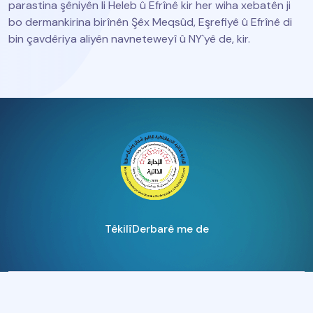
parastina şêniyên li Heleb û Efrînê kir her wiha xebatên ji
bo dermankirina birînên Şêx Meqsûd, Eşrefiyê û Efrînê di
bin çavdêriya aliyên navneteweyî û NY`yê de, kir.
Têkilî
Derbarê me de