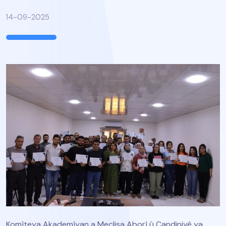
14-09-2025
Komîteya Akademîyan a Meclisa Aborî û Çandiniyê ya