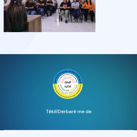
Têkilî
Derbarê me de