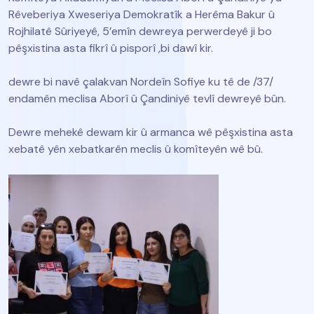
Rêveberiya Xweseriya Demokratîk a Herêma Bakur û
Rojhilatê Sûriyeyê, 5’emîn dewreya perwerdeyê ji bo
pêşxistina asta fikrî û pisporî ,bi dawî kir.
dewre bi navê çalakvan Nordeîn Sofiye ku tê de /37/
endamên meclisa Aborî û Çandiniyê tevlî dewreyê bûn.
Dewre mehekê dewam kir û armanca wê pêşxistina asta
xebatê yên xebatkarên meclis û komîteyên wê bû.