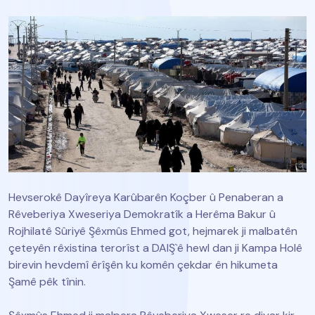
Hevserokê Dayîreya Karûbarên Koçber û Penaberan a
Rêveberiya Xweseriya Demokratîk a Herêma Bakur û
Rojhilatê Sûriyê Şêxmûs Ehmed got, hejmarek ji malbatên
çeteyên rêxistina terorîst a DAIŞ`ê hewl dan ji Kampa Holê
birevin hevdemî êrîşên ku komên çekdar ên hikumeta
Şamê pêk tînin.