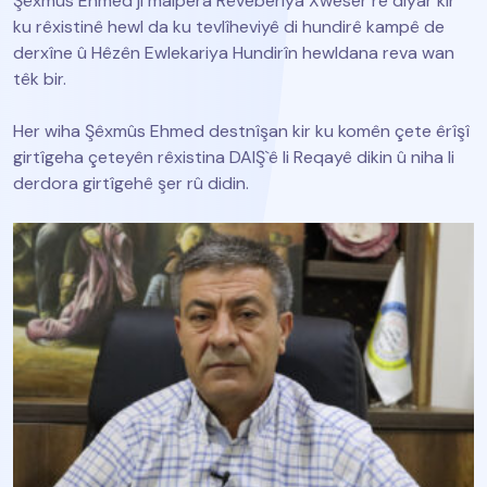
Şêxmûs Ehmed ji malpera Rêveberiya Xweser re diyar kir
ku rêxistinê hewl da ku tevlîheviyê di hundirê kampê de
derxîne û Hêzên Ewlekariya Hundirîn hewldana reva wan
têk bir.
Her wiha Şêxmûs Ehmed destnîşan kir ku komên çete êrîşî
girtîgeha çeteyên rêxistina DAIŞ`ê li Reqayê dikin û niha li
derdora girtîgehê şer rû didin.