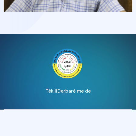
Têkilî
Derbarê me de
© 2025 Hemû maf parastî ne