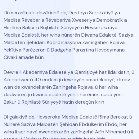
Di merasîma bidawîkirinê de, Desteya Serokatiyê ya
Meclisa Rêveber a Rêveberiya Xweseriya Demokratîk a
Herêma Bakur û Rojhilatê Sûriyeyê û Hevserokatiya
Meclisa Edaletê, her wiha nûnerên Dîwana Edaletê, Saziya
Malbatên Şehîdan, Koordînasyona Zanîngehên Rojava,
Yekîtiya Parêzeran û Dadgeha Parastina Hevpeymana
Civakî amade bûn.
Dewre li Akademiya Edaletê ya Qamişloyê hat lidarxistin, û
45 dadwer û 40 endam ji dewreyên amadekariyê, di nav
wan de xwendekarên Zanîngeha Rojava, û her wiha
dadwerên ji dîwana edaletê yên li herêmên cuda yên
Bakur û Rojhilatê Sûriyeyê hatin dereçûn kirin
Di çalakiyê de, Hevseroka Meclisa Edaletê Rîma Berekat û
Nûnerê Saziya Malbatên Şehîdan Ebdulkerîm Ebdo, her
wiha li ser navê xwendekarên zanîngehê Arîn Mihemed û li