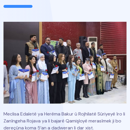
Meclisa Edaletê ya Herêma Bakur û Rojhilatê Sûriyeyê îro li
Zanîngeha Rojava ya li bajarê Qamişloyê merasîmek ji bo
dereçûna koma 5’an a dadweran li dar xist.