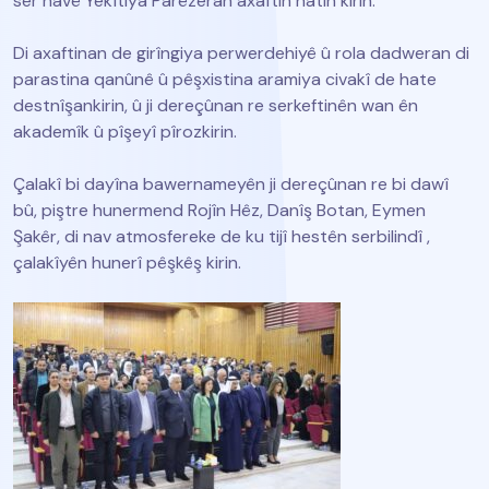
ser navê Yekîtiya Parêzeran axaftin hatin kirin.
Di axaftinan de girîngiya perwerdehiyê û rola dadweran di
parastina qanûnê û pêşxistina aramiya civakî de hate
destnîşankirin, û ji dereçûnan re serkeftinên wan ên
akademîk û pîşeyî pîrozkirin.
Çalakî bi dayîna bawernameyên ji dereçûnan re bi dawî
bû, piştre hunermend Rojîn Hêz, Danîş Botan, Eymen
Şakêr, di nav atmosfereke de ku tijî hestên serbilindî ,
çalakîyên hunerî pêşkêş kirin.