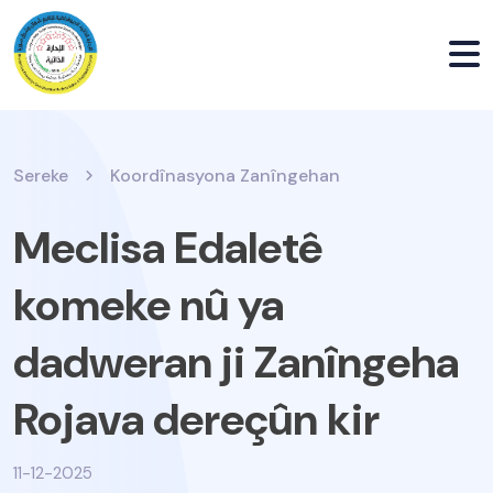
Sereke
Koordînasyona Zanîngehan
Meclisa Edaletê
komeke nû ya
dadweran ji Zanîngeha
Rojava dereçûn kir
11-12-2025