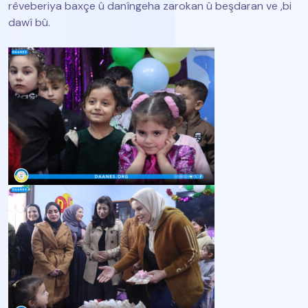
rêveberiya baxçe û danîngeha zarokan û beşdaran ve ,bi
dawî bû.