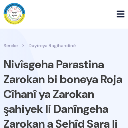
Sereke
Dayîreya Ragihandinê
Nivîsgeha Parastina
Zarokan bi boneya Roja
Cîhanî ya Zarokan
şahiyek li Danîngeha
Zarokan a Şehîd Sara li