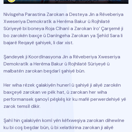
Nivîsgeha Parastina Zarokan a Desteya Jin a Rêveberiya
Xweseriya Demokratîk a Herêma Bakur û Rojhilatê
Sûriyeyê bi boneya Roja Cîhanî a Zarokan îro’ Çarşemê ji
bo zarokên baxçe û Danîngeha Zarokan ya Şehîd Sara li
bajarê Reqayê şahiyek, li dar xist.
Şandeyek ji Koordînasyona Jin a Rêveberiya Xweseriya
Demokratîk a Herêma Bakur û Rojhilatê Sûriyeyê û
malbatên zarokan beşdarî şahiyê bûn.
Her wiha rêzek çalakiyên hunerî û şahiyê ji aliyê zarokên
baxçeyê zarokan ve pêk hat, û zarokan her wiha
performansek şanoyî pêşkêş kir ku mafê perwerdehiyê yê
zarok temsîl dikir.
Şahî hin çalakiyên komî yên kêfxweşiya zarokan dihewîne
ku bi coş beşdar bûn, û bi xelatkirina zarokan ji aliyê