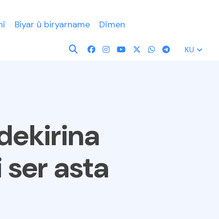
nî
Biyar û biryarname
Dîmen
KU
dekirina
 ser asta