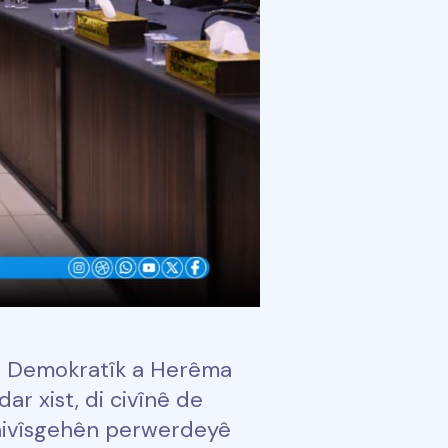
a Demokratîk a Herêma
ar xist, di civînê de
nivîsgehên perwerdeyê