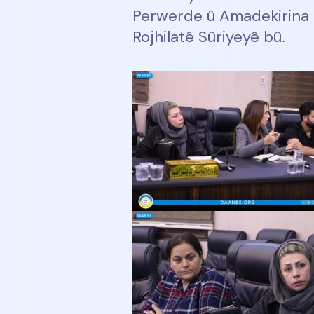
Perwerde û Amadekirina R
Rojhilatê Sûriyeyê bû.