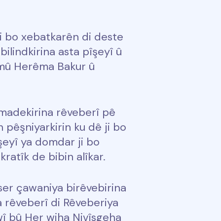
i bo xebatkarên di deste
ilindkirina asta pîşeyî û
hemû Herêma Bakur û
amadekirina rêveberî pê
n pêşniyarkirin ku dê ji bo
şeyî ya domdar ji bo
atîk de bibin alîkar.
ser çawaniya birêvebirina
rêveberî di Rêveberiya
wî bû Her wiha Nivîsgeha