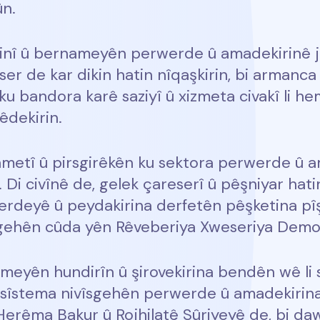
n.
stinî û bernameyên perwerde û amadekirinê j
r de kar dikin hatin nîqaşkirin, bi armanca b
 ku bandora karê saziyî û xizmeta civakî li 
êdekirin.
ehmetî û pirsgirêkên ku sektora perwerde û 
 Di civînê de, gelek çareserî û pêşniyar hati
werdeyê û peydakirina derfetên pêşketina pî
sgehên cûda yên Rêveberiya Xweseriya Demokr
meyên hundirîn û şirovekirina bendên wê li 
îstema nivîsgehên perwerde û amadekirina 
erêma Bakur û Rojhilatê Sûriyeyê de, bi da