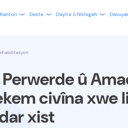
Kanton
Deste
Dayîre û Nivîsgeh
Daxuya
ehabilitasyon
 Perwerde û Ama
kem civîna xwe li
dar xist