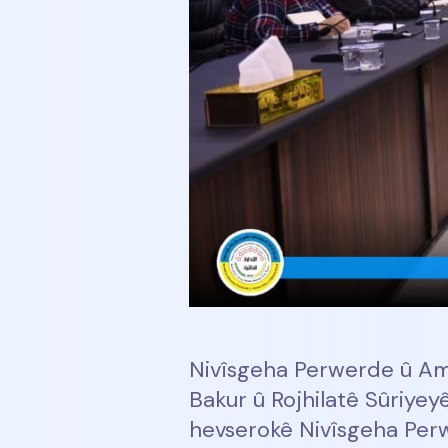
Nivîsgeha Perwerde û Am
Bakur û Rojhilatê Sûriyey
hevserokê Nivîsgeha Per