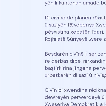
yên li kantonan amade bû
Di civînê de planên rêxi
û saziyên Rêveberiya Xwese
pêşxistina xebatên îdarî,
Rojhilatê Sûriyeyê ,were z
Beşdarên civînê li ser z
re derbas dibe, nirxandin.
baştirkirina jîngeha per
xrbatkarên di sazî û nivî
Civîn bi xwendina rêzikna
dewreyên perwerdeyê û s
Xweseriya Demokratîk a H