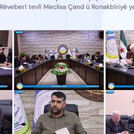
êveberî tevlî Meclisa Çand û Ronakbîriyê 