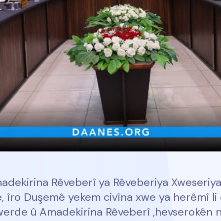
adekirina Rêveberî ya Rêveberiya Xweseriy
ê, îro Duşemê yekem civîna xwe ya herêmî li d
werde û Amadekirina Rêveberî ,hevserokên 