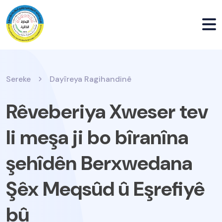
Sereke
Dayîreya Ragihandinê
Rêveberiya Xweser tev
li meşa ji bo bîranîna
şehîdên Berxwedana
Şêx Meqsûd û Eşrefiyê
bû