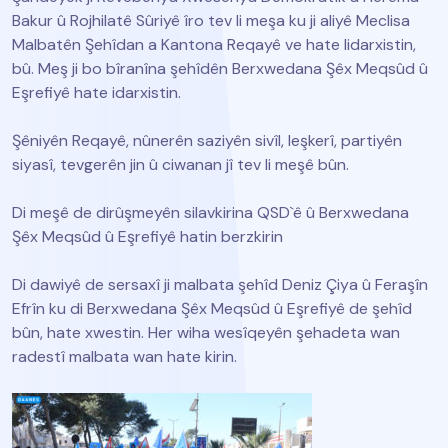
Bakur û Rojhilatê Sûriyê îro tev li meşa ku ji aliyê Meclisa
Malbatên Şehîdan a Kantona Reqayê ve hate lidarxistin,
bû. Meş ji bo bîranîna şehîdên Berxwedana Şêx Meqsûd û
Eşrefiyê hate idarxistin.
Şêniyên Reqayê, nûnerên saziyên sivîl, leşkerî, partiyên
siyasî, tevgerên jin û ciwanan jî tev li meşê bûn.
Di meşê de dirûşmeyên silavkirina QSD`ê û Berxwedana
Şêx Meqsûd û Eşrefiyê hatin berzkirin
Di dawiyê de sersaxî ji malbata şehîd Deniz Çiya û Feraşîn
Efrîn ku di Berxwedana Şêx Meqsûd û Eşrefiyê de şehîd
bûn, hate xwestin. Her wiha wesîqeyên şehadeta wan
radestî malbata wan hate kirin.