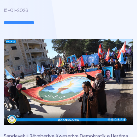
15-01-2026
Şandeyek ji Rêveberiya Xweseriya Demokratîk a Herêma