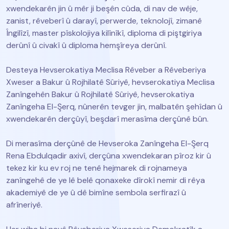
xwendekarên jin û mêr ji beşên cûda, di nav de wêje,
zanist, rêveberî û darayî, perwerde, teknolojî, zimanê
Îngilîzî, master pîskolojiya kilînîkî, diploma di piştgiriya
derûnî û civakî û diploma hemşîreya derûnî.
Desteya Hevserokatiya Meclisa Rêveber a Rêveberiya
Xweser a Bakur û Rojhilatê Sûriyê, hevserokatiya Meclisa
Zanîngehên Bakur û Rojhilatê Sûriyê, hevserokatiya
Zanîngeha El-Şerq, nûnerên tevger jin, malbatên şehîdan û
xwendekarên derçûyî, beşdarî merasîma derçûnê bûn.
Di merasîma derçûnê de Hevseroka Zanîngeha El-Şerq
Rena Ebdulqadir axivî, derçûna xwendekaran pîroz kir û
tekez kir ku ev roj ne tenê hejmarek di rojnameya
zanîngehê de ye lê belê qonaxeke dîrokî nemir di rêya
akademiyê de ye û dê bimîne sembola serfirazî û
afrîneriyê.