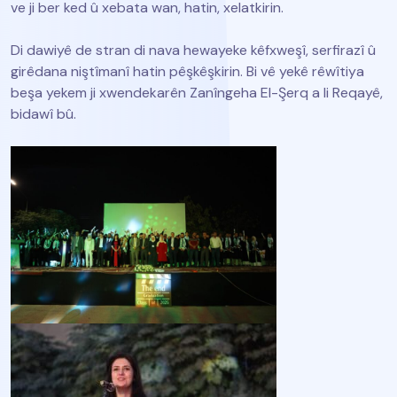
ve ji ber ked û xebata wan, hatin, xelatkirin.
Di dawiyê de stran di nava hewayeke kêfxweşî, serfirazî û
girêdana niştîmanî hatin pêşkêşkirin. Bi vê yekê rêwîtiya
beşa yekem ji xwendekarên Zanîngeha El-Şerq a li Reqayê,
bidawî bû.