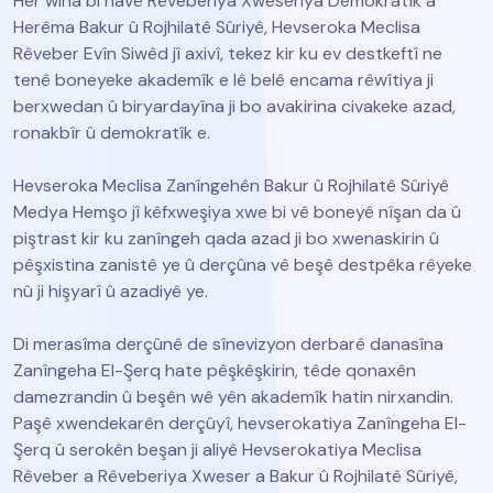
Her wiha bi navê Rêveberiya Xweseriya Demokratîk a
Herêma Bakur û Rojhilatê Sûriyê, Hevseroka Meclisa
Rêveber Evîn Siwêd jî axivî, tekez kir ku ev destkeftî ne
tenê boneyeke akademîk e lê belê encama rêwîtiya ji
berxwedan û biryardayîna ji bo avakirina civakeke azad,
ronakbîr û demokratîk e.
Hevseroka Meclisa Zanîngehên Bakur û Rojhilatê Sûriyê
Medya Hemşo jî kêfxweşiya xwe bi vê boneyê nîşan da û
piştrast kir ku zanîngeh qada azad ji bo xwenaskirin û
pêşxistina zanistê ye û derçûna vê beşê destpêka rêyeke
nû ji hişyarî û azadiyê ye.
Di merasîma derçûnê de sînevizyon derbarê danasîna
Zanîngeha El-Şerq hate pêşkêşkirin, têde qonaxên
damezrandin û beşên wê yên akademîk hatin nirxandin.
Paşê xwendekarên derçûyî, hevserokatiya Zanîngeha El-
Şerq û serokên beşan ji aliyê Hevserokatiya Meclisa
Rêveber a Rêveberiya Xweser a Bakur û Rojhilatê Sûriyê,