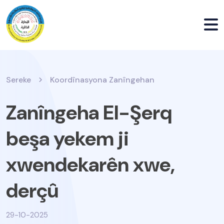
Sereke
Koordînasyona Zanîngehan
Zanîngeha El-Şerq
beşa yekem ji
xwendekarên xwe,
derçû
29-10-2025