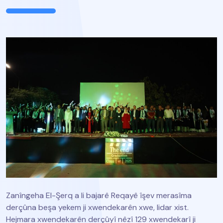
Zanîngeha El-Şerq a li bajarê Reqayê îşev merasîma
derçûna beşa yekem ji xwendekarên xwe, lidar xist.
Hejmara xwendekarên derçûyî nêzî 129 xwendekarî ji